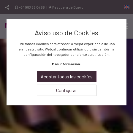
Ir al contenido
+34 983 88 04 88
|
Pesquera de Duero
Aviso uso de Cookies
Men
Vinos de calidad, vinos de la Ribera de Duero
Bodegas Nexus
Utilizamos cookies para ofrecer la mejor experiencia de uso
en nuestro sitio Web, al continuar utilizándolo sin cambiar la
configuración del navegador consiente su utilización.
Más información:
Aceptar todas las cookies
Configurar