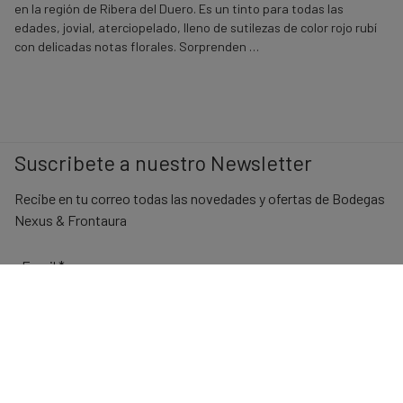
en la región de Ribera del Duero. Es un tinto para todas las
edades, jovial, aterciopelado, lleno de sutilezas de color rojo rubí
con delicadas notas florales. Sorprenden …
Suscribete a nuestro Newsletter
Recibe en tu correo todas las novedades y ofertas de Bodegas
Nexus & Frontaura
Email
*
No compartiremos tu dirección de correo con terceros.